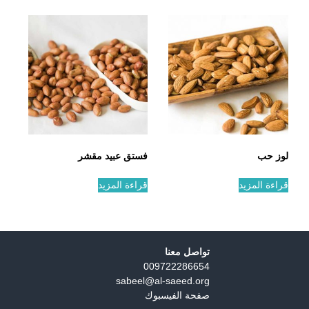
لوز حب
فستق عبيد مقشر
قراءة المزيد
قراءة المزيد
تواصل معنا
009722286654
sabeel@al-saeed.org
صفحة الفيسبوك