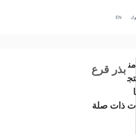
وك
EN
من
بذر قرع
تج
ا
ت ذات صلة