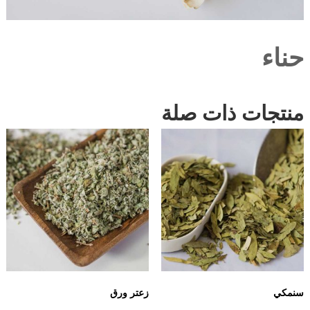
حناء
منتجات ذات صلة
سنمكي
زعتر ورق